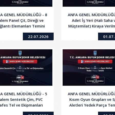
A GENEL MÜDÜRLÜĞÜ - 8
ANFA GENEL MÜDÜRLÜĞÜ
lem Panel Çit, Direği ve
Adet İş Yeri (Halı Saha 
ğlantı Elemanları Temini
Müştemilat) Kiraya Veril
İşi
İşi
22.07.2026
01.07
A GENEL MÜDÜRLÜĞÜ - 5
ANFA GENEL MÜDÜRLÜĞÜ
alem Sentetik Çim, PVC
Kısım Oyun Grupları ve 
afes Tel ve Ekipmanları
Aletleri Yedek Parça Te
Temin İşi