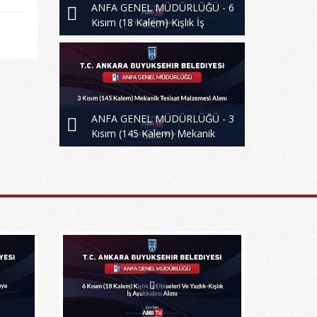
ANFA GENEL MÜDÜRLÜĞÜ - 6
Kısım (18 Kalem) Kışlık İş
Elbiseleri Ve Yazlık-Kışlık İş
Ayakkabısı Alımı
ANFA GENEL MÜDÜRLÜĞÜ - 3
Kısım (145 Kalem) Mekanik
Tesisat Malzemesi Alımı