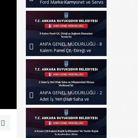
Ford Marka Kamyonet ve Servis
Araçları için Servis Bakım,
Onarım Hizmeti Alımı
ANFA GENEL MÜDÜRLÜĞÜ - 8
Kalem Panel Çit, Direği ve
Bağlantı Elemanları Temini İşi
ANFA GENEL MÜDÜRLÜĞÜ - 2
Adet İş Yeri (Halı Saha ve
Müştemilat) Kiraya Verilmesi İşi