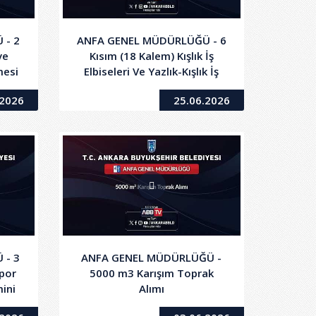
 - 2
ANFA GENEL MÜDÜRLÜĞÜ - 6
ve
Kısım (18 Kalem) Kışlık İş
mesi
Elbiseleri Ve Yazlık-Kışlık İş
Ayakkabısı Alımı
.2026
25.06.2026
 - 3
ANFA GENEL MÜDÜRLÜĞÜ -
Spor
5000 m3 Karışım Toprak
mini
Alımı