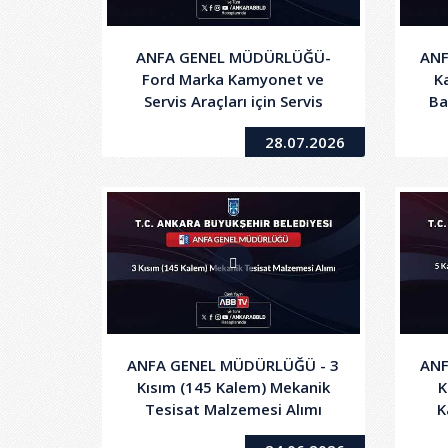
ANFA GENEL MÜDÜRLÜĞÜ-
ANF
Ford Marka Kamyonet ve
Ka
Servis Araçları için Servis
Ba
Bakım, Onarım Hizmeti Alımı
28.07.2026
ANFA GENEL MÜDÜRLÜĞÜ - 3
ANF
Kısım (145 Kalem) Mekanik
K
Tesisat Malzemesi Alımı
K