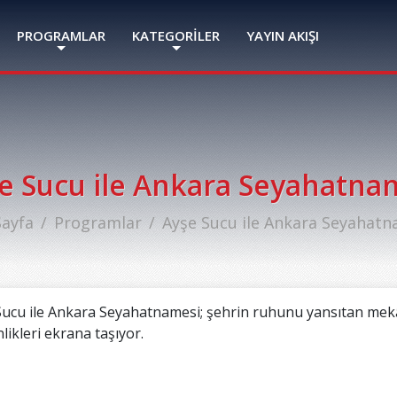
PROGRAMLAR
KATEGORİLER
YAYIN AKIŞI
e Sucu ile Ankara Seyahatna
Sayfa
Programlar
Ayşe Sucu ile Ankara Seyahatn
ucu ile Ankara Seyahatnamesi; şehrin ruhunu yansıtan mekânla
likleri ekrana taşıyor.