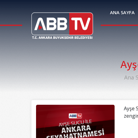
ANA SAYFA
Ayş
Ana 
Ayşe S
zengin