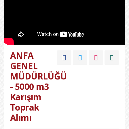
ANFA
GENEL
MÜDÜRLÜĞÜ
- 5000 m3
Karışım
Toprak
Alımı