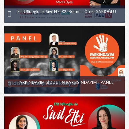
Elif Ufluoğlu ile Sivil Etki 82. Bölüm - Ömer SARIOĞLU
FARKINDAYIM ŞİDDETİN KARŞISINDAYIM - PANEL