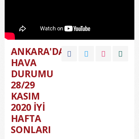
ANKARA'DA
HAVA
DURUMU
28/29
KASIM
2020 İYİ
HAFTA
SONLARI