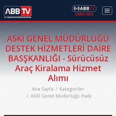
ASKİ GENEL MÜDÜRLÜĞÜ
DESTEK HİZMETLERİ DAİRE
BASŞKANLIĞI - Sürücüsüz
Araç Kiralama Hizmet
Alımı
Ana Sayfa
Kategoriler
ASKİ Genel Müdürlüğü İhale