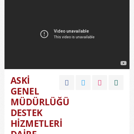
ASKİ
GENEL
MÜDÜRLÜĞÜ
DESTEK
HİZMETLERİ