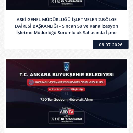
ASKİ GENEL MÜDÜRLÜĞÜ İŞLETMELER 2.BÖLGE
DAİRESİ BAŞKANLIĞI - Sincan Su ve Kanalizasyon
İşletme Müdürlüğü Sorumluluk Sahasında İçme
Suyu ve Kanalizasyon Hatları Arıza Onarımı,
08.07.2026
Yenileme ve Yeni İmalat Yapım İşi