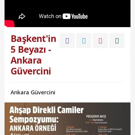
Başkent'in
5 Beyazı -
Ankara
Güvercini
Ankara Güvercini