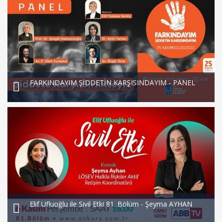
FARKINDAYIM ŞİDDETİN KARŞISINDAYIM - PANEL
Elif Ufluoğlu ile Sivil Etki 81. Bölüm - Şeyma AYHAN