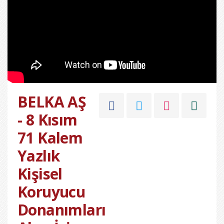
BELKA AŞ
- 8 Kısım
71 Kalem
Yazlık
Kişisel
Koruyucu
Donanımları