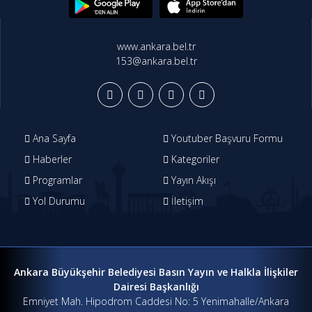
www.ankara.bel.tr
153@ankara.bel.tr
Ana Sayfa
Youtuber Başvuru Formu
Haberler
Kategoriler
Programlar
Yayın Akışı
Yol Durumu
İletişim
Ankara Büyükşehir Belediyesi Basın Yayın ve Halkla İlişkiler
Dairesi Başkanlığı
Emniyet Mah. Hipodrom Caddesi No: 5 Yenimahalle/Ankara