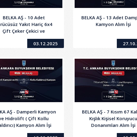
BELKA AŞ - 10 Adet
BELKA AŞ - 13 Adet Damp
rücüsüz Yakıt Hariç 6x4
Kamyon Alım İşi
Çift Çeker Çekici ve
ıştırmalı Evsel ve Katı Atık
03.12.2025
27.10
p Transfer Semitreyleri
Kiralanması İşi
KA AŞ - Damperli Kamyon
BELKA AŞ - 7 Kısım 67 K
ve Hidrolift ( Çift Kollu
Kışlık Kişisel Koruyuc
aldırıcı) Kamyon Alım İşi
Donanımları Alım İşi