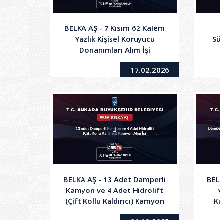
BELKA AŞ - 7 Kısım 62 Kalem
Yazlık Kişisel Koruyucu
Sü
Donanımları Alım İşi
Sık
17.02.2026
Çö
BELKA AŞ - 13 Adet Damperli
BEL
Kamyon ve 4 Adet Hidrolift
(Çift Kollu Kaldırıcı) Kamyon
K
Alım İşi