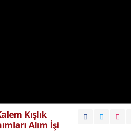
Kalem Kışlık
ımları Alım İşi