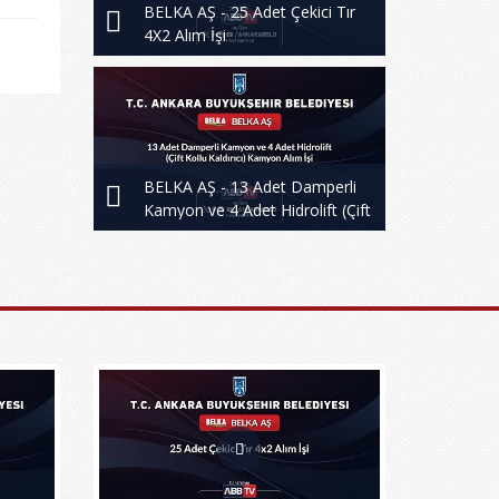
BELKA AŞ - 25 Adet Çekici Tır
4X2 Alım İşi
BELKA AŞ - 13 Adet Damperli
Kamyon ve 4 Adet Hidrolift (Çift
Kollu Kaldırıcı) Kamyon Alım İşi