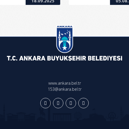
18.09.2025
05.08
www.ankara.bel.tr
153@ankara.bel.tr