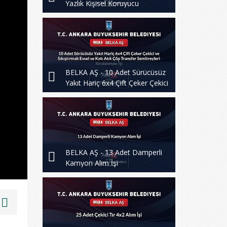
Yazlık Kişisel Koruyucu
Donanımları Alım İşi
BELKA AŞ - 10 Adet Sürücüsüz
Yakıt Hariç 6x4 Çift Çeker Çekici
ve Sıkıştırmalı Evsel ve Katı Atık
Çöp Transfer Semitreyleri
Kiralanması İşi
BELKA AŞ - 13 Adet Damperli
Kamyon Alım İşi