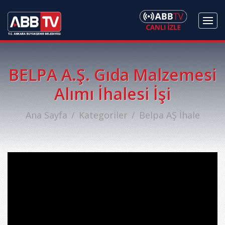
BELPA A.Ş. Gıda Malzemesi
Alımı İhalesi İşi
Ana Sayfa
Kategoriler
Belpa AŞ İhale