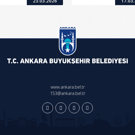
23.03.2026
17.03
www.ankara.bel.tr
153@ankara.bel.tr