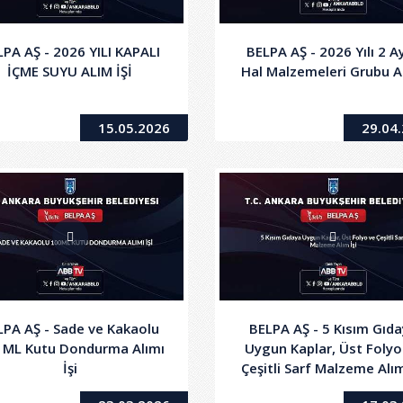
PA AŞ - 2026 YILI KAPALI
BELPA AŞ - 2026 Yılı 2 Ay
İÇME SUYU ALIM İŞİ
Hal Malzemeleri Grubu A
15.05.2026
29.04
LPA AŞ - Sade ve Kakaolu
BELPA AŞ - 5 Kısım Gıd
 ML Kutu Dondurma Alımı
Uygun Kaplar, Üst Folyo
İşi
Çeşitli Sarf Malzeme Alım