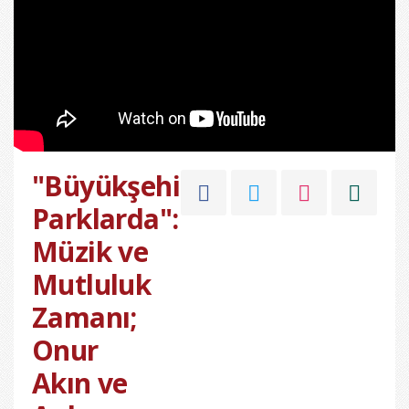
"Büyükşehir
Parklarda":
Müzik ve
Mutluluk
Zamanı;
Onur
Akın ve