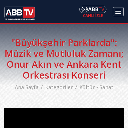
"Büyükşehir Parklarda":
Müzik ve Mutluluk Zamanı;
Onur Akın ve Ankara Kent
Orkestrası Konseri
Ana Sayfa
Kategoriler
Kültür - Sanat