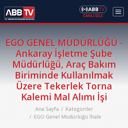
EGO GENEL MÜDÜRLÜĞÜ -
Ankaray İşletme Şube
Müdürlüğü, Araç Bakım
Biriminde Kullanılmak
Üzere Tekerlek Torna
Kalemi Mal Alımı İşi
Ana Sayfa
Kategoriler
EGO Genel Müdürlüğü İhale