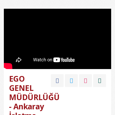
EGO
GENEL
MÜDÜRLÜĞÜ
- Ankaray