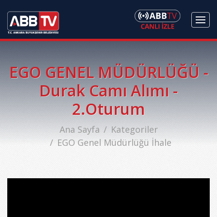
EGO GENEL MÜDÜRLÜĞÜ -
Durak Camı Alımı -
2.Oturum
Ana Sayfa
Kategoriler
EGO Genel Müdürlüğü İhale