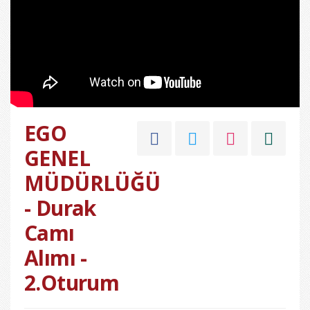
EGO
GENEL
MÜDÜRLÜĞÜ
- Durak
Camı
Alımı -
2.Oturum