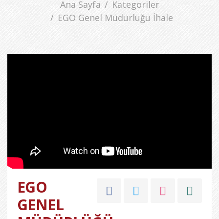
Ana Sayfa
Kategoriler
EGO Genel Müdürlüğü İhale
EGO
GENEL