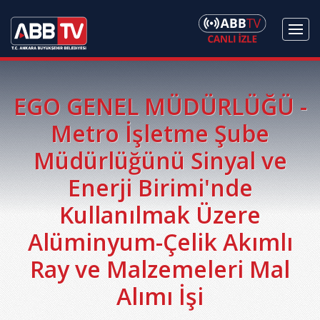
EGO GENEL MÜDÜRLÜĞÜ -
Metro İşletme Şube
Müdürlüğünü Sinyal ve
Enerji Birimi'nde
Kullanılmak Üzere
Alüminyum-Çelik Akımlı
Ray ve Malzemeleri Mal
Alımı İşi