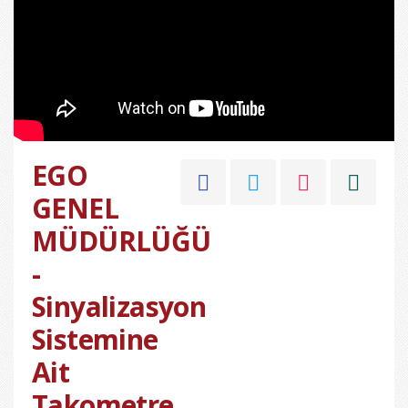
EGO
GENEL
MÜDÜRLÜĞÜ
-
Sinyalizasyon
Sistemine
Ait
Takometre