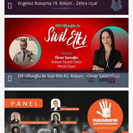
Engelsiz Buluşma 19. Bölüm - Zehra Uçar
Elif Ufluoğlu ile Sivil Etki 82. Bölüm - Ömer SARIOĞLU