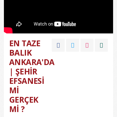
EN TAZE
BALIK
ANKARA'DA
| ŞEHİR
EFSANESİ
Mİ
GERÇEK
Mİ ?