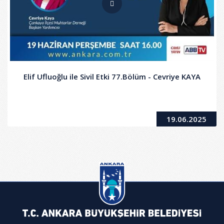
Elif Ufluoğlu ile Sivil Etki 77.Bölüm - Cevriye KAYA
19.06.2025