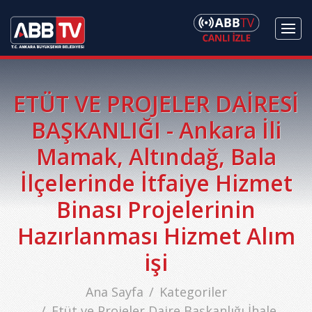
ETÜT VE PROJELER DAİRESİ
BAŞKANLIĞI - Ankara İli
Mamak, Altındağ, Bala
İlçelerinde İtfaiye Hizmet
Binası Projelerinin
Hazırlanması Hizmet Alım
işi
Ana Sayfa
Kategoriler
Etüt ve Projeler Daire Başkanlığı İhale