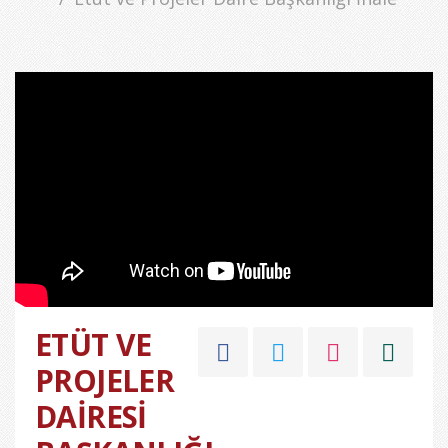
ETÜT VE
PROJELER
DAİRESİ