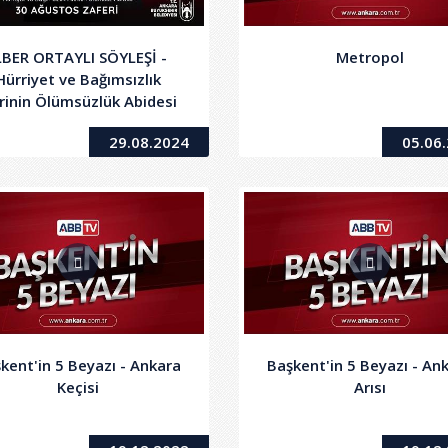
LBER ORTAYLI SÖYLEŞİ -
Metropol
Hürriyet ve Bağımsızlık
krinin Ölümsüzlük Abidesi
30 Ağustos Zaferi
29.08.2024
05.06
kent'in 5 Beyazı - Ankara
Başkent'in 5 Beyazı - An
Keçisi
Arısı