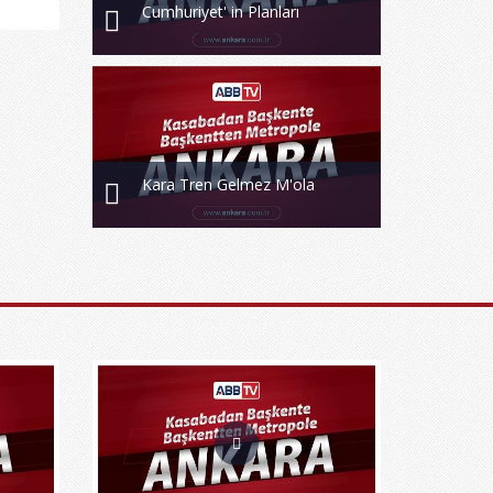
Cumhuriyet' in Planları
Kara Tren Gelmez M'ola