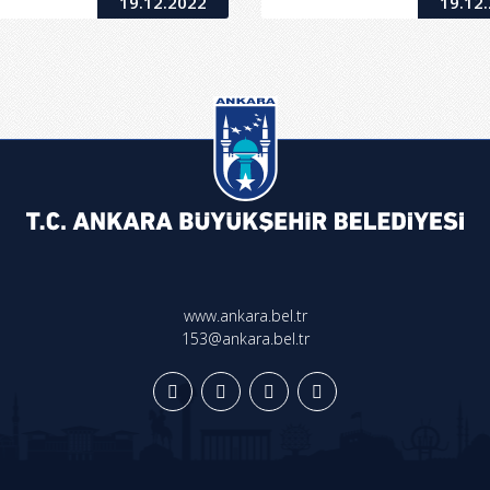
19.12.2022
19.12
www.ankara.bel.tr
153@ankara.bel.tr