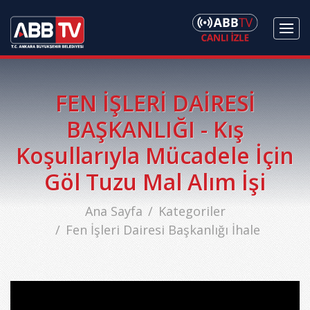
FEN İŞLERİ DAİRESİ
BAŞKANLIĞI - Kış
Koşullarıyla Mücadele İçin
Göl Tuzu Mal Alım İşi
Ana Sayfa
Kategoriler
Fen İşleri Dairesi Başkanlığı İhale