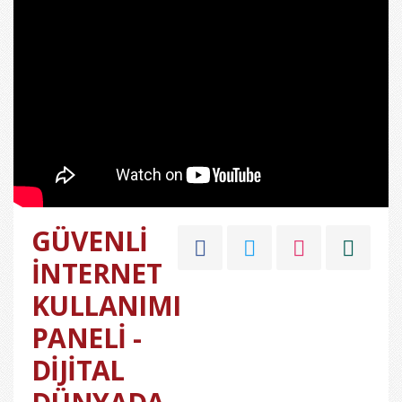
GÜVENLİ
İNTERNET
KULLANIMI
PANELİ -
DİJİTAL