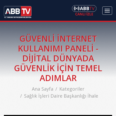
GÜVENLİ İNTERNET
KULLANIMI PANELİ -
DİJİTAL DÜNYADA
GÜVENLİK İÇİN TEMEL
ADIMLAR
Ana Sayfa
Kategoriler
Sağlık İşleri Daire Başkanlığı İhale