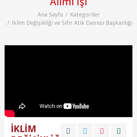
Alımı İşi
Ana Sayfa
Kategoriler
İklim Değişikliği ve Sıfır Atık Dairesi Başkanlığı
İKLİM