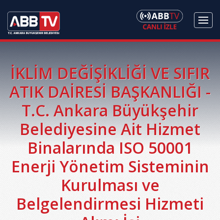
İKLİM DEĞİŞİKLİĞİ VE SIFIR
ATIK DAİRESİ BAŞKANLIĞI -
T.C. Ankara Büyükşehir
Belediyesine Ait Hizmet
Binalarında ISO 50001
Enerji Yönetim Sisteminin
Kurulması ve
Belgelendirmesi Hizmeti