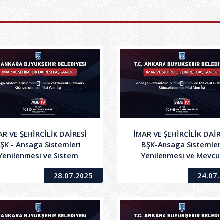
AR VE ŞEHİRCİLİK DAİRESİ
İMAR VE ŞEHİRCİLİK DAİR
ŞK - Ansaga Sistemleri
BŞK-Ansaga Sistemler
Yenilenmesi ve Sistem
Yenilenmesi ve Mevcu
üncellenmesi 2. Oturum
Sistem Güncellenmes
28.07.2025
24.07
2.Oturum