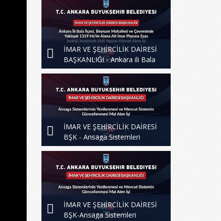
İMAR VE ŞEHİRCİLİK DAİRESİ
BAŞKANLIĞI - Ankara ili Bala
ilçesi, Beynam Mahallesi ve
Çevresinde
İMAR VE ŞEHİRCİLİK DAİRESİ
BŞK - Ansaga Sistemleri
Yenilenmesi ve Sistem
Güncellenmesi 2. Oturum
İMAR VE ŞEHİRCİLİK DAİRESİ
BŞK-Ansaga Sistemleri