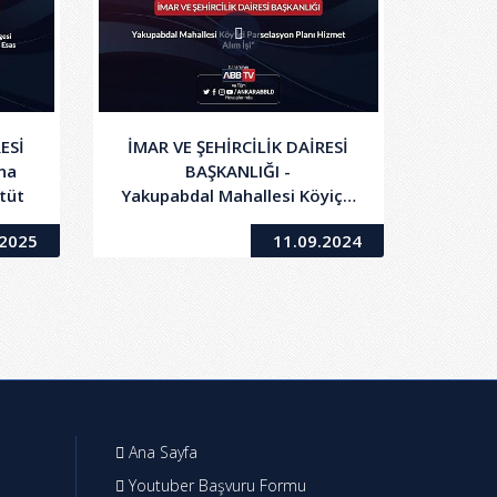
ESİ
İMAR VE ŞEHİRCİLİK DAİRESİ
na
BAŞKANLIĞI -
Etüt
Yakupabdal Mahallesi Köyiçi Parselasyon Planı 
- 2.Oturum
.2025
11.09.2024
Ana Sayfa
Youtuber Başvuru Formu