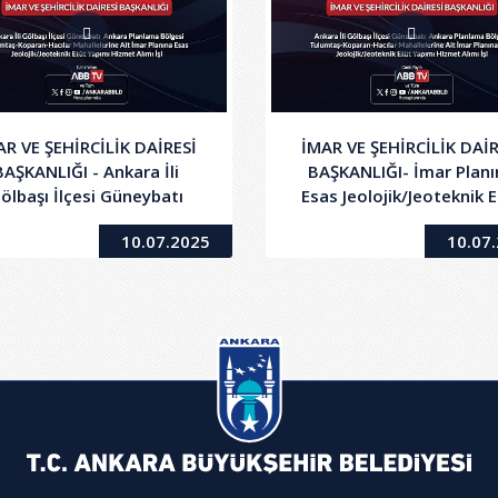
AR VE ŞEHİRCİLİK DAİRESİ
İMAR VE ŞEHİRCİLİK DAİR
BAŞKANLIĞI - Ankara İli
BAŞKANLIĞI- İmar Planı
ölbaşı İlçesi Güneybatı
Esas Jeolojik/Jeoteknik 
nkara Planlama Bölgesi
Yapımı Hizmet Alımı
10.07.2025
10.07
umtaş - Koparan - Hacılar
Mahallelerine Ait İmar
Planına Esas
Jeolojik/Jeoteknik Etüt
Yapımı Hizmet Alımı İşi