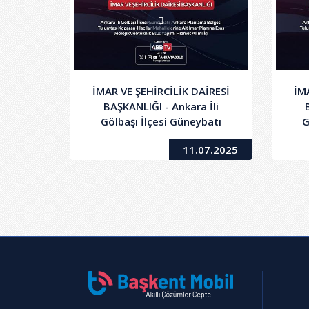
İMAR VE ŞEHİRCİLİK DAİRESİ
İM
BAŞKANLIĞI - Ankara İli
Gölbaşı İlçesi Güneybatı
G
Ankara Planlama Bölgesi
A
11.07.2025
Tulumtaş - Koparan - Hacılar
Tul
Mahallelerine Ait İmar
Planına Esas
Jeolojik/Jeoteknik Etüt
Yapımı Hizmet Alımı İşi