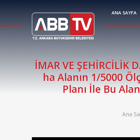
ANA SAYFA
İMAR VE ŞEHİRCİLİK D
ha Alanın 1/5000 Öl
Planı İle Bu Al
Ana Sa