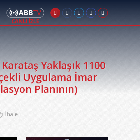
Karataş Yaklaşık 1100
lçekli Uygulama İmar
lasyon Planının)
ı İhale