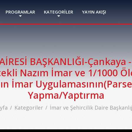
PROGRAMLAR
KATEGORİLER
YAYIN AKIŞI
AİRESİ BAŞKANLIĞI-Çankaya - 
çekli Nazım İmar ve 1/1000 Ö
anın İmar Uygulamasının(Parse
Yapma/Yaptırma
yfa
Kategoriler
İmar ve Şehircilik Daire Başkanlığ