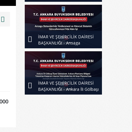
Yenilenmesi ve Mevcut Sistem
Güncellenmesi 2.Oturum
İMAR VE ŞEHİRCİLİK DAİRESİ
BAŞKANLIĞI - Ansaga
Sistemleri Yenilenmesi ve
Mevcut Sistem Güncellenmesi
İMAR VE ŞEHİRCİLİK DAİRESİ
BAŞKANLIĞI - Ankara İli Gölbaşı
İlçesi Güneybatı Ankara
5000
Planlama Bölgesi Tulumtaş -
Koparan - Hacılar Mahallelerine
Ait İmar Planına Esas
Jeolojik/Jeoteknik Etüt Yapımı
Hizmet Alımı İşi