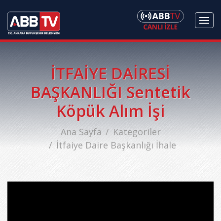
İTFAİYE DAİRESİ
BAŞKANLIĞI Sentetik
Köpük Alım İşi
Ana Sayfa
Kategoriler
İtfaiye Daire Başkanlığı İhale