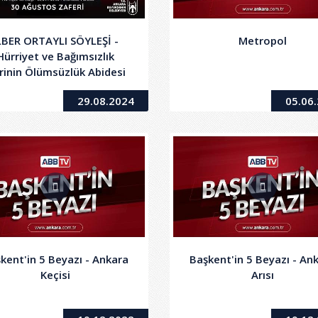
LBER ORTAYLI SÖYLEŞİ -
Metropol
Hürriyet ve Bağımsızlık
krinin Ölümsüzlük Abidesi
30 Ağustos Zaferi
29.08.2024
05.06
kent'in 5 Beyazı - Ankara
Başkent'in 5 Beyazı - An
Keçisi
Arısı