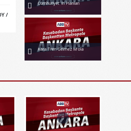
Cumhuriyet' in Planları
Y /
Kara Tren Gelmez M'ola