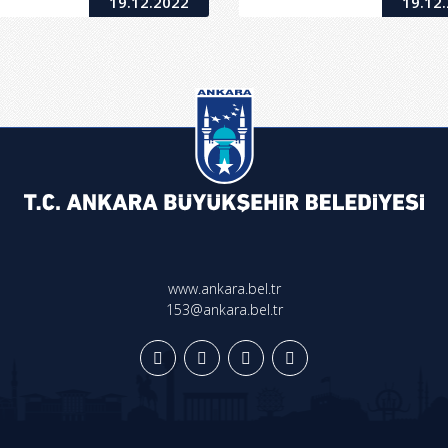
19.12.2022
19.12
www.ankara.bel.tr
153@ankara.bel.tr