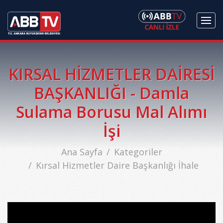
KIRSAL HİZMETLER DAİRESİ
BAŞKANLIĞI - Damla
Sulama Borusu Mal Alımı
İşi
Ana Sayfa
Kategoriler
Kırsal Hizmetler Daire Başkanlığı İhale