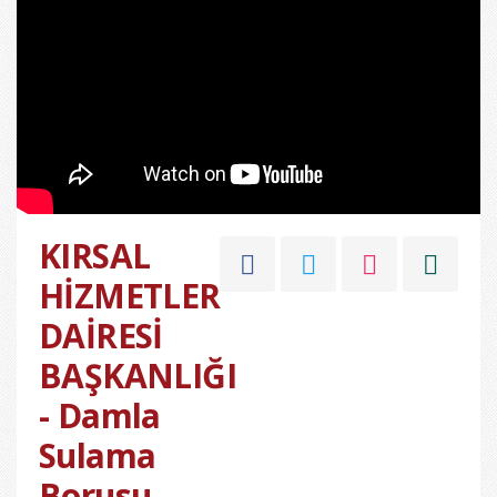
KIRSAL
HİZMETLER
DAİRESİ
BAŞKANLIĞI
- Damla
Sulama
Borusu