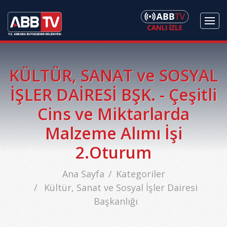
KÜLTÜR, SANAT ve SOSYAL
İŞLER DAİRESİ BŞK. - Çeşitli
Cins ve Miktarlarda
Malzeme Alımı İşi
2.Oturum
Ana Sayfa
Kategoriler
Kültür, Sanat ve Sosyal İşler Dairesi
Başkanlığı