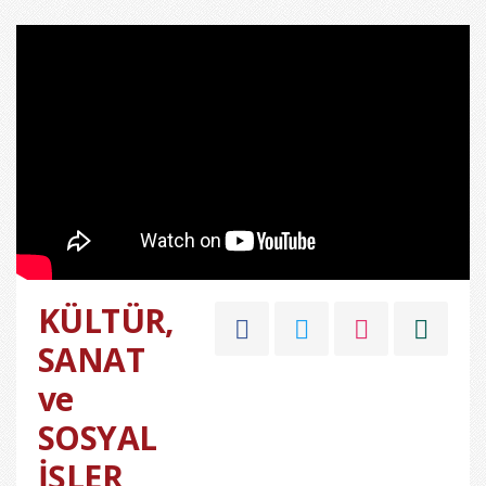
KÜLTÜR,
SANAT
ve
SOSYAL
İŞLER