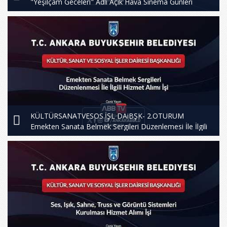
"Yeşilçam Geceleri" Adlı Açık Hava Sinema Günleri
Organ
KÜLTÜRSANATVESOS.İŞL DAiBŞK- 2.OTURUM
Emekten Sanata Belmek Sergileri Düzenlemesi İle İlgili
Hizmet