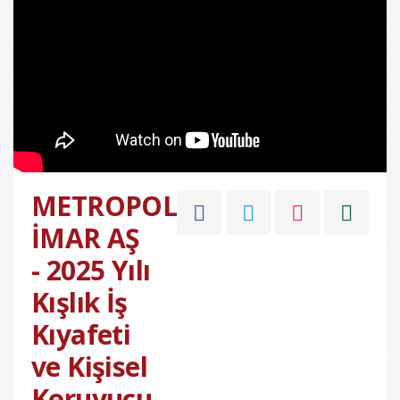
METROPOL
İMAR AŞ
- 2025 Yılı
Kışlık İş
Kıyafeti
ve Kişisel
Koruyucu