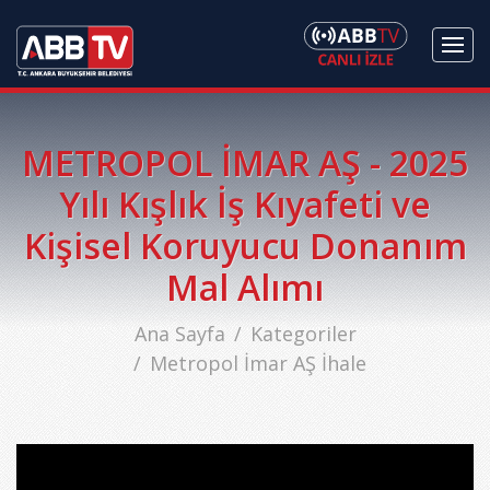
METROPOL İMAR AŞ - 2025
Yılı Kışlık İş Kıyafeti ve
Kişisel Koruyucu Donanım
Mal Alımı
Ana Sayfa
Kategoriler
Metropol İmar AŞ İhale