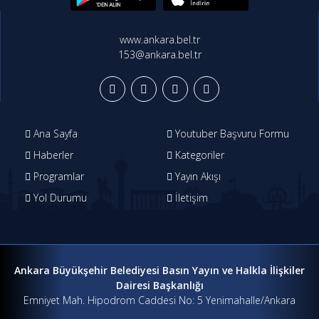
www.ankara.bel.tr
153@ankara.bel.tr
Ana Sayfa
Youtuber Başvuru Formu
Haberler
Kategoriler
Programlar
Yayın Akışı
Yol Durumu
İletişim
Ankara Büyükşehir Belediyesi Basın Yayın ve Halkla İlişkiler
Dairesi Başkanlığı
Emniyet Mah. Hipodrom Caddesi No: 5 Yenimahalle/Ankara