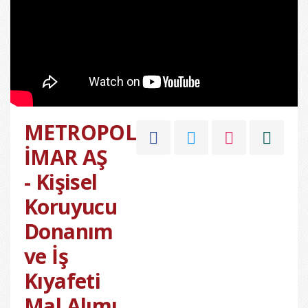
METROPOL
İMAR AŞ
- Kişisel
Koruyucu
Donanım
ve İş
Kıyafeti
Mal Alımı