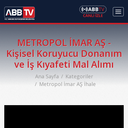
METROPOL İMAR AŞ -
Kişisel Koruyucu Donanım
ve İş Kıyafeti Mal Alımı
Ana Sayfa
Kategoriler
Metropol İmar AŞ İhale