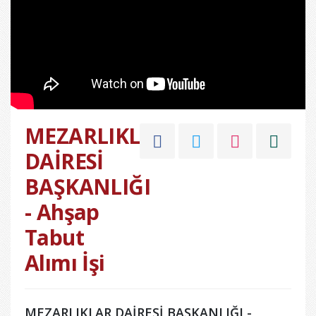
MEZARLIKLAR
DAİRESİ
BAŞKANLIĞI
- Ahşap
Tabut
Alımı İşi
MEZARLIKLAR DAİRESİ BAŞKANLIĞI -