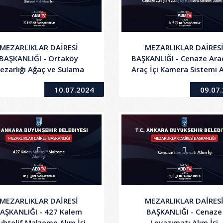
MEZARLIKLAR DAİRESİ
MEZARLIKLAR DAİRES
BAŞKANLIĞI - Ortaköy
BAŞKANLIĞI - Cenaze Araç
ezarlığı Ağaç ve Sulama
Araç İçi Kamera Sistemi A
Sistemi Mal Alımı İşi
İşi
10.07.2024
09.07
MEZARLIKLAR DAİRESİ
MEZARLIKLAR DAİRES
AŞKANLIĞI - 427 Kalem
BAŞKANLIĞI - Cenaze
htelif Malzeme Alım İşi
Levazımatı Alım İşi