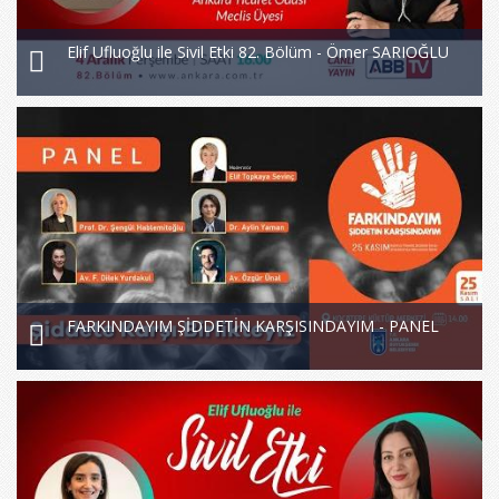
Elif Ufluoğlu ile Sivil Etki 82. Bölüm - Ömer SARIOĞLU
FARKINDAYIM ŞİDDETİN KARŞISINDAYIM - PANEL