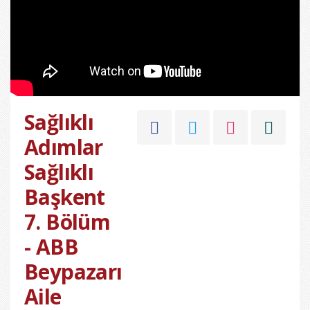
Sağlıklı
Adımlar
Sağlıklı
Başkent
7. Bölüm
- ABB
Beypazarı
Aile