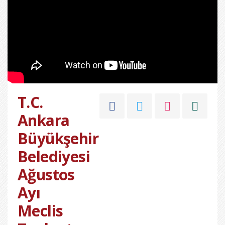
T.C.
Ankara
Büyükşehir
Belediyesi
Ağustos
Ayı
Meclis