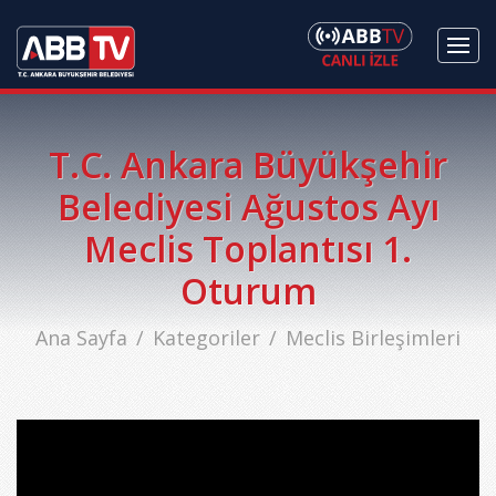
T.C. Ankara Büyükşehir
Belediyesi Ağustos Ayı
Meclis Toplantısı 1.
Oturum
Ana Sayfa
Kategoriler
Meclis Birleşimleri