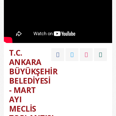
T.C.
ANKARA
BÜYÜKŞEHİR
BELEDİYESİ
- MART
AYI
MECLİS