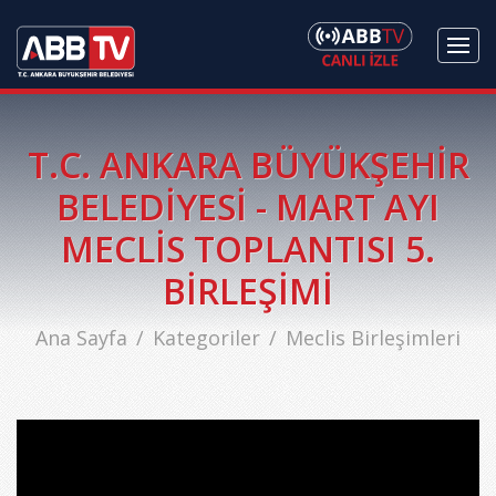
T.C. ANKARA BÜYÜKŞEHİR
BELEDİYESİ - MART AYI
MECLİS TOPLANTISI 5.
BİRLEŞİMİ
Ana Sayfa
Kategoriler
Meclis Birleşimleri