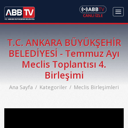
T.C. ANKARA BÜYÜKŞEHİR
BELEDİYESİ - Temmuz Ayı
Meclis Toplantısı 4.
Birleşimi
Ana Sayfa
Kategoriler
Meclis Birleşimleri