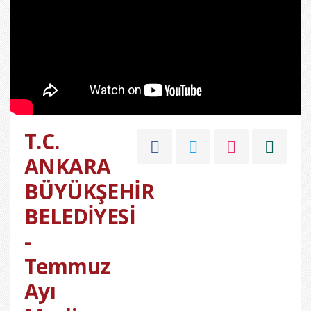
T.C.
ANKARA
BÜYÜKŞEHİR
BELEDİYESİ
-
Temmuz
Ayı