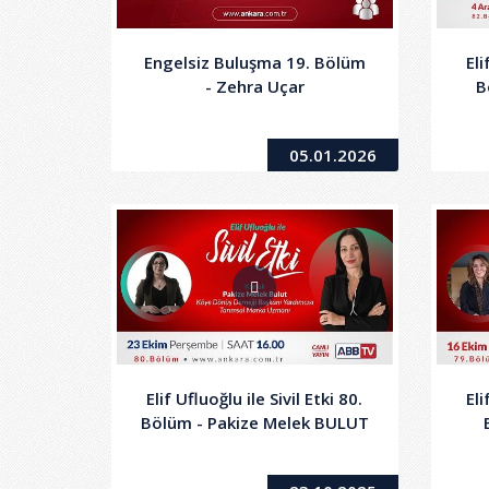
Engelsiz Buluşma 19. Bölüm
Eli
- Zehra Uçar
B
05.01.2026
Elif Ufluoğlu ile Sivil Etki 80.
Eli
Bölüm - Pakize Melek BULUT