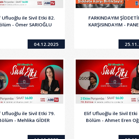
f Ufluoğlu ile Sivil Etki 82.
FARKINDAYIM ŞİDDETİ
ölüm - Ömer SARIOĞLU
KARŞISINDAYIM - PANE
04.12.2025
25.11
f Ufluoğlu ile Sivil Etki 79.
Elif Ufluoğlu ile Sivil Etki
Bölüm - Mehlika GİDER
Bölüm - Ahmet Eren Oğ