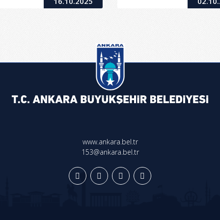
16.10.2025
02.10
www.ankara.bel.tr
153@ankara.bel.tr