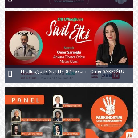
Elif Ufluoğlu ile Sivil Etki 82. Bölüm - Ömer SARIOĞLU