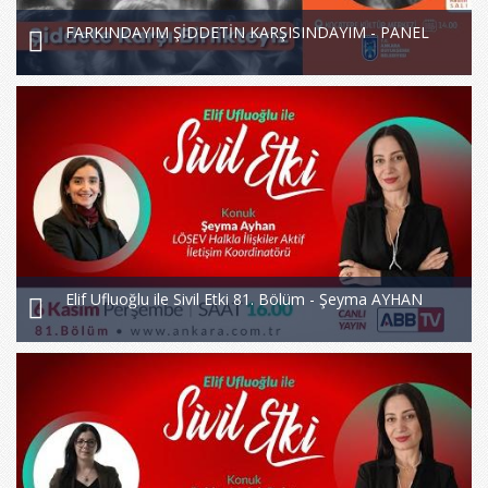
FARKINDAYIM ŞİDDETİN KARŞISINDAYIM - PANEL
Elif Ufluoğlu ile Sivil Etki 81. Bölüm - Şeyma AYHAN