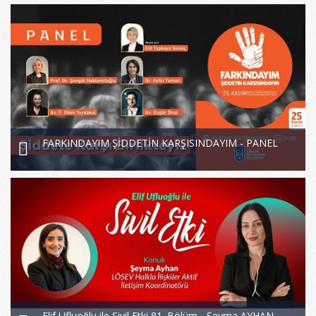
FARKINDAYIM ŞİDDETİN KARŞISINDAYIM - PANEL
Elif Ufluoğlu ile Sivil Etki 81. Bölüm - Şeyma AYHAN