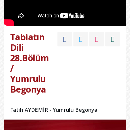
Tabiatın
Dili
28.Bölüm
/
Yumrulu
Begonya
Fatih AYDEMİR - Yumrulu Begonya