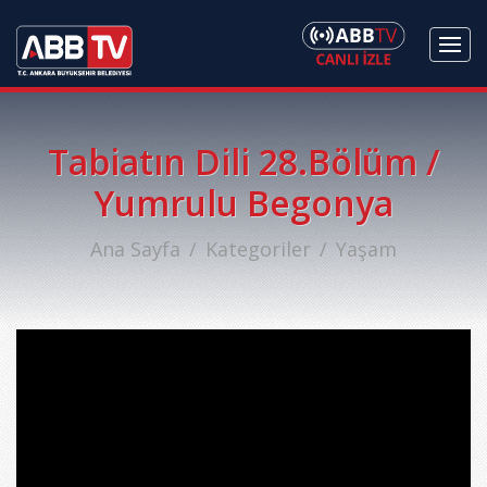
Tabiatın Dili 28.Bölüm /
Yumrulu Begonya
Ana Sayfa
Kategoriler
Yaşam