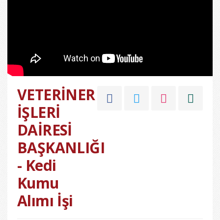
VETERİNER
İŞLERİ
DAİRESİ
BAŞKANLIĞI
- Kedi
Kumu
Alımı İşi