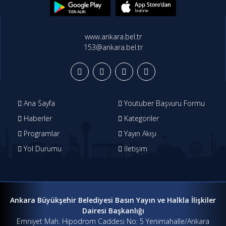
www.ankara.bel.tr
153@ankara.bel.tr
Ana Sayfa
Youtuber Başvuru Formu
Haberler
Kategoriler
Programlar
Yayın Akışı
Yol Durumu
İletişim
Ankara Büyükşehir Belediyesi Basın Yayın ve Halkla İlişkiler
Dairesi Başkanlığı
Emniyet Mah. Hipodrom Caddesi No: 5 Yenimahalle/Ankara