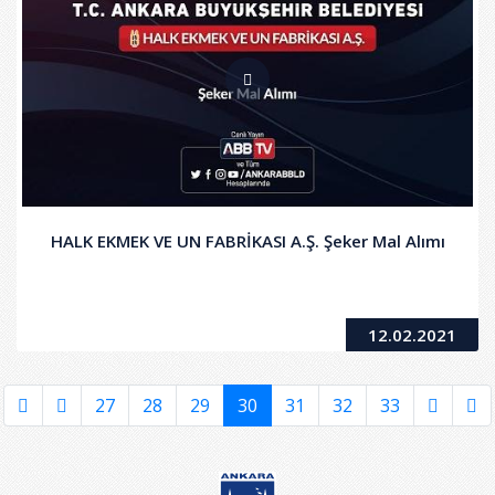
HALK EKMEK VE UN FABRİKASI A.Ş. Şeker Mal Alımı
12.02.2021
27
28
29
30
31
32
33