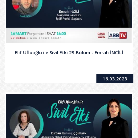
Elif Ufluoğlu ile Sivil Etki 29.Bölüm - Emrah İNCİLİ
16.03.2023