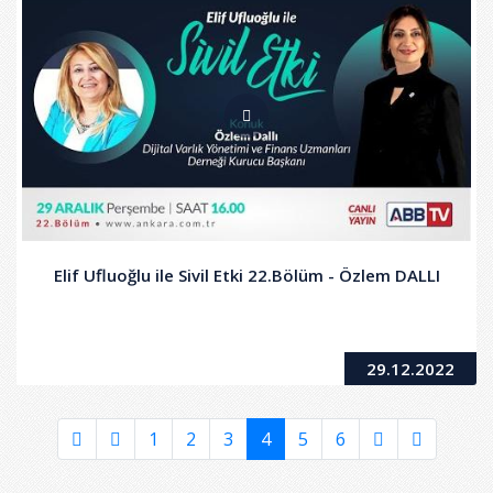
Elif Ufluoğlu ile Sivil Etki 22.Bölüm - Özlem DALLI
29.12.2022
1
2
3
4
5
6