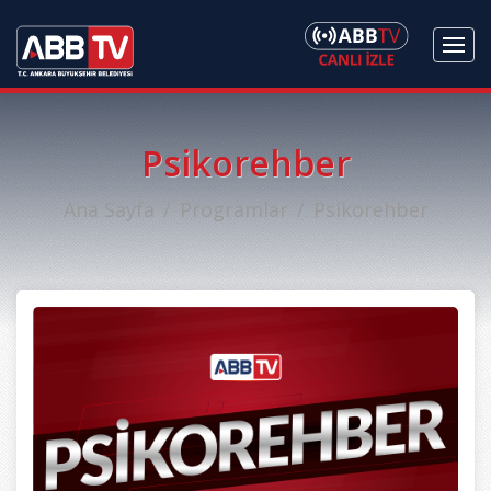
Psikorehber
Ana Sayfa
Programlar
Psikorehber