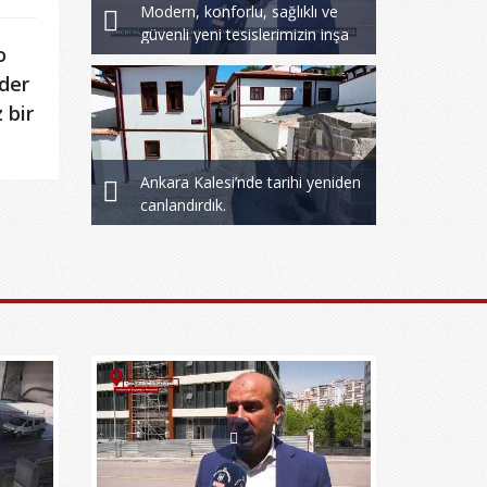
Modern, konforlu, sağlıklı ve
güvenli yeni tesislerimizin inşa
o
çalışmalarına devam ediyoruz.
nder
 bir
Ankara Kalesi’nde tarihi yeniden
canlandırdık.