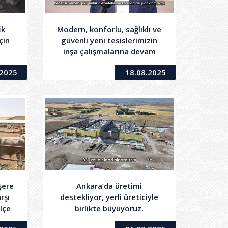
ik
Modern, konforlu, sağlıklı ve
çin
güvenli yeni tesislerimizin
inşa çalışmalarına devam
ediyoruz.
.2025
18.08.2025
şere
Ankara’da üretimi
rşı
destekliyor, yerli üreticiyle
ilçe
birlikte büyüyoruz.