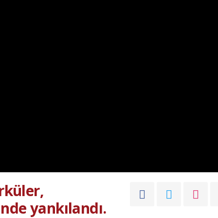
rküler,
nde yankılandı.