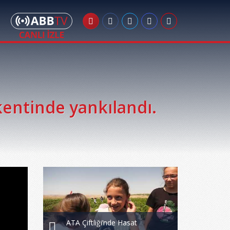
kentinde yankılandı.
ATA Çiftliği’nde Hasat