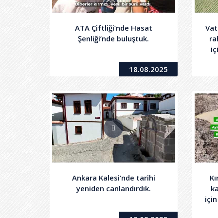
ATA Çiftliği’nde Hasat
Vat
Şenliği’nde buluştuk.
ra
iç
18.08.2025
Ankara Kalesi’nde tarihi
Kı
yeniden canlandırdık.
k
içi