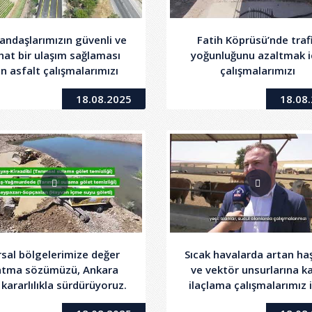
andaşlarımızın güvenli ve
Fatih Köprüsü’nde traf
hat bir ulaşım sağlaması
yoğunluğunu azaltmak i
in asfalt çalışmalarımızı
çalışmalarımızı
tamamladık.
sürdürüyoruz.
18.08.2025
18.08
rsal bölgelerimize değer
Sıcak havalarda artan ha
atma sözümüzü, Ankara
ve vektör unsurlarına ka
n kararlılıkla sürdürüyoruz.
ilaçlama çalışmalarımız 
ilçe sürüyor.