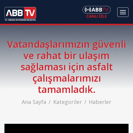
Vatandaşlarımızın güvenli
ve rahat bir ulaşım
sağlaması için asfalt
çalışmalarımızı
tamamladık.
Ana Sayfa
Kategoriler
Haberler