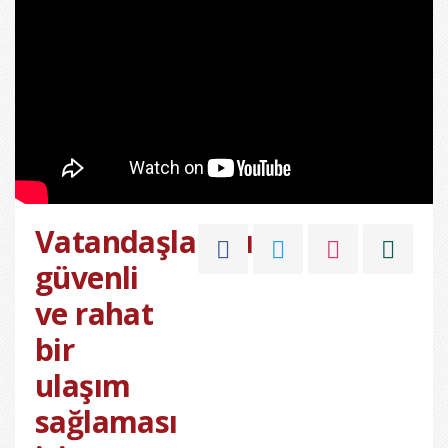
Vatandaşlarımızın
güvenli
ve rahat
bir
ulaşım
sağlaması