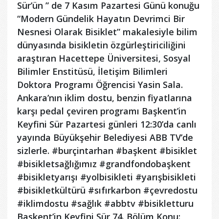
Sür’ün ” de 7 Kasım Pazartesi Günü konuğu
“Modern Gündelik Hayatın Devrimci Bir
Nesnesi Olarak Bisiklet” makalesiyle bilim
dünyasında bisikletin özgürleştiriciliğini
araştıran Hacettepe Üniversitesi, Sosyal
Bilimler Enstitüsü, İletişim Bilimleri
Doktora Programı Öğrencisi Yasin Sala.
Ankara’nın iklim dostu, benzin fiyatlarına
karşı pedal çeviren programı Başkent’in
Keyfini Sür Pazartesi günleri 12:30’da canlı
yayında Büyükşehir Belediyesi ABB TV’de
sizlerle. #burçintarhan #başkent #bisiklet
#bisikletsağlığımız #grandfondobaşkent
#bisikletyarışı #yolbisikleti #yarışbisikleti
#bisikletkültürü #sıfırkarbon #çevredostu
#iklimdostu #sağlık #abbtv #bisikletturu
Başkent’in Keyfini Sür 74. Bölüm Konu: