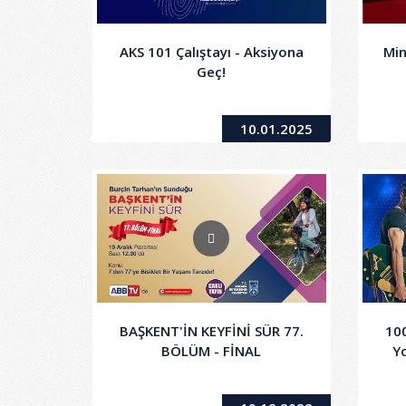
AKS 101 Çalıştayı - Aksiyona
Min
Geç!
10.01.2025
BAŞKENT'İN KEYFİNİ SÜR 77.
100
BÖLÜM - FİNAL
Y