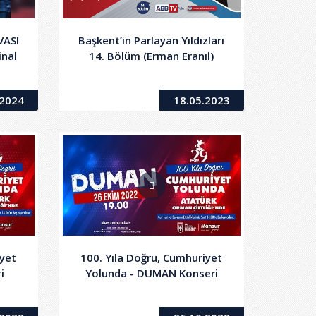
VASI
Başkent’in Parlayan Yıldızları
inal
14. Bölüm (Erman Eranıl)
.2024
18.05.2023
iyet
100. Yıla Doğru, Cumhuriyet
i
Yolunda - DUMAN Konseri