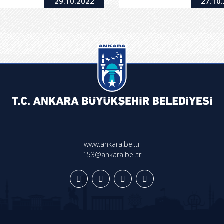
29.10.2022
27.10
www.ankara.bel.tr
153@ankara.bel.tr