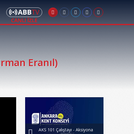
Erman Eranıl)
AKS 101 Çalıştayı - Aksiyona