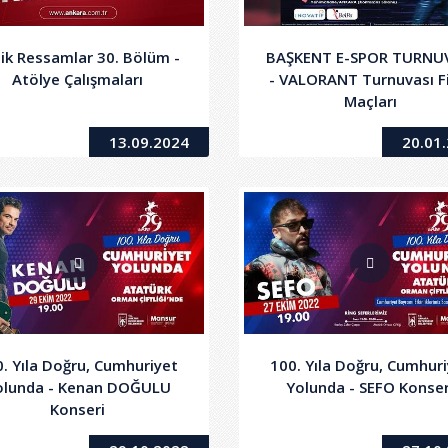
ik Ressamlar 30. Bölüm -
BAŞKENT E-SPOR TURNU
Atölye Çalışmaları
- VALORANT Turnuvası F
Maçları
13.09.2024
20.01
. Yıla Doğru, Cumhuriyet
100. Yıla Doğru, Cumhur
olunda - Kenan DOĞULU
Yolunda - SEFO Konser
Konseri