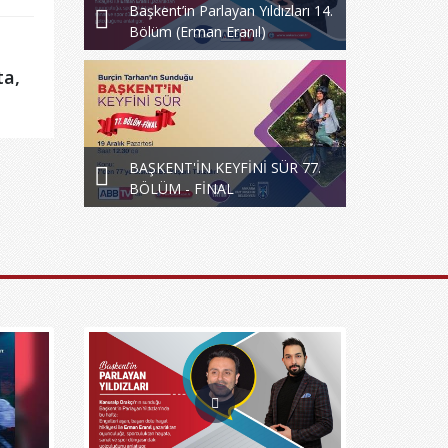
Başkent’in Parlayan Yıldızları 14.
Bölüm (Erman Eranıl)
ta,
BAŞKENT'İN KEYFİNİ SÜR 77.
BÖLÜM - FİNAL