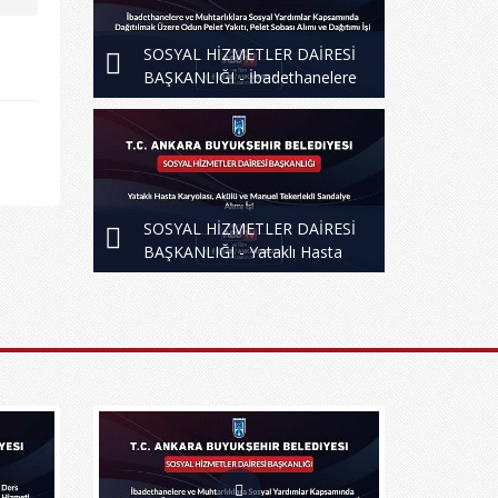
SOSYAL HİZMETLER DAİRESİ
BAŞKANLIĞI - İbadethanelere
ve Muhtarlıklara Sosyal
Yardımlar Kapsamında
Dağıtılmak Üzere Odun Pelet
Yakıtı, Pelet Sobası Alımı ve
Dağıtım İşi
SOSYAL HİZMETLER DAİRESİ
BAŞKANLIĞI - Yataklı Hasta
Karyolası, Akülü ve Manuel
Tekerlekli Sandalye