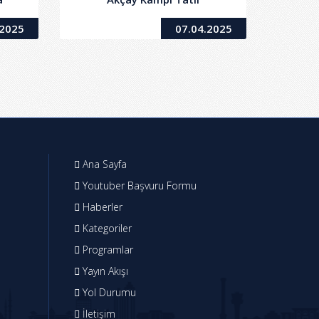
Bezi
Organizasyonu Hizmet Alımı
.2025
07.04.2025
i
İşi
Ana Sayfa
Youtuber Başvuru Formu
Haberler
Kategoriler
Programlar
Yayın Akışı
Yol Durumu
İletişim