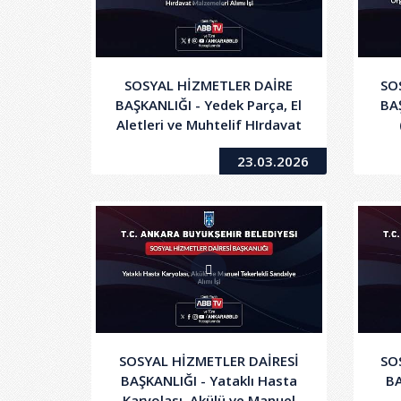
SOSYAL HİZMETLER DAİRE
SO
BAŞKANLIĞI - Yedek Parça, El
BA
Aletleri ve Muhtelif HIrdavat
Mal. AlImI işi
23.03.2026
SOSYAL HİZMETLER DAİRESİ
SO
BAŞKANLIĞI - Yataklı Hasta
BA
Karyolası, Akülü ve Manuel