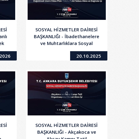
ESİ
SOSYAL HİZMETLER DAİRESİ
nlı
BAŞKANLIĞI - İbadethanelere
ek
ve Muhtarlıklara Sosyal
ğine
Yardımlar Kapsamında
.2026
20.10.2025
elif
Dağıtılmak Üzere Odun Pelet
ti
Yakıtı, Pelet Sobası Alımı ve
Dağıtım İşi
ESİ
SOSYAL HİZMETLER DAİRESİ
BAŞKANLIĞI - Akçakoca ve
a
Akçay Kampı Tatil