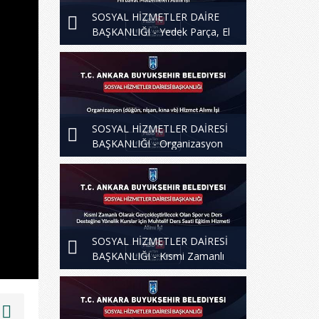
SOSYAL HİZMETLER DAİRE
BAŞKANLIĞI - Yedek Parça, El
Aletleri ve Muhtelif HIrdavat
Mal. AlImI işi
SOSYAL HİZMETLER DAİRESİ
BAŞKANLIĞI - Organizasyon
(düğün, nişan, kına vb) Hizmet
Alımı İşi
SOSYAL HİZMETLER DAİRESİ
BAŞKANLIĞI - Kısmi Zamanlı
Olarak Gerçekleştirilecek Olan
Spor ve Ders Desteğine Yönelik
Kurslar için Muhtelif Ders Saati
Eğitim Hizmeti Alımı İşi