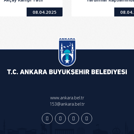
anizasyonu Hizmet Alımı
Dağıtılmak Üzere Bebek 
08.04.2025
08.04
İşi
ve Hasta Bezi Alımı İş
www.ankara.bel.tr
153@ankara.bel.tr