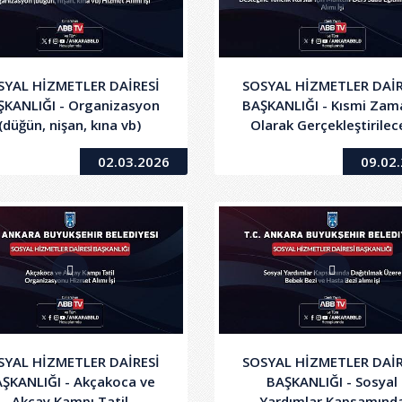
SYAL HİZMETLER DAİRESİ
SOSYAL HİZMETLER DAİR
ŞKANLIĞI - Organizasyon
BAŞKANLIĞI - Kısmi Zama
(düğün, nişan, kına vb)
Olarak Gerçekleştirilec
Hizmet Alımı İşi
Olan Spor ve Ders Deste
02.03.2026
09.02
Yönelik Kurslar için Muht
Ders Saati Eğitim Hizme
Alımı İşi
SYAL HİZMETLER DAİRESİ
SOSYAL HİZMETLER DAİR
ŞKANLIĞI - Akçakoca ve
BAŞKANLIĞI - Sosyal
Akçay Kampı Tatil
Yardımlar Kapsamınd