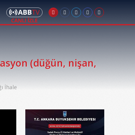
asyon (düğün, nişan,
ı İhale