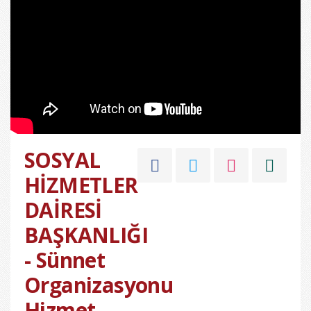
SOSYAL
HİZMETLER
DAİRESİ
BAŞKANLIĞI
- Sünnet
Organizasyonu
Hizmet