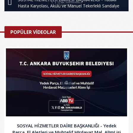
Hasta Karyolası, Akülü ve Manuel Tekerlekli Sandalye
POPÜLER VİDEOLAR
SOSYAL HİZMETLER DAİRE BAŞKANLIĞI - Yedek
Parça, El Aletleri ve Muhtelif HIrdavat Mal. AlImI işi