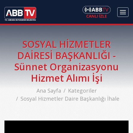
SOSYAL HİZMETLER
DAİRESİ BAŞKANLIĞI -
Sünnet Organizasyonu
Hizmet Alımı İşi
Ana Sayfa
Kategoriler
Sosyal Hizmetler Daire Başkanlığı İhale